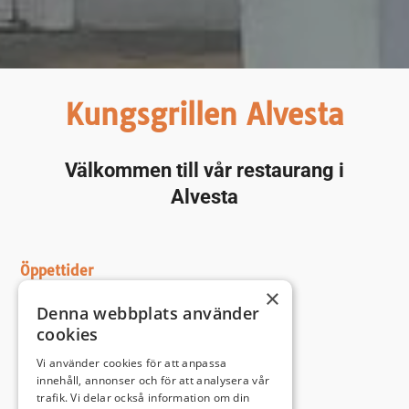
Kungsgrillen Alvesta
Välkommen till vår restaurang i
Alvesta
Öppettider
×
Måndag-fredag 10:00-21:00
Denna webbplats använder
Lördag-söndag 11:00-21:00
cookies
Ring och beställ
Vi använder cookies för att anpassa
innehåll, annonser och för att analysera vår
047244144
trafik. Vi delar också information om din