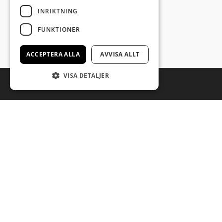
INRIKTNING
Läs mer
FUNKTIONER
ACCEPTERA ALLA
AVVISA ALLT
VISA DETALJER
BESTÄLL I VÅR APP
SNABBT OCH ENKELT I VÅR APP! Den erbjuder också allt
på vår meny. Ladda ner den idag och beställ hemleverans
eller avhämtning.
Läs mer HÄR.