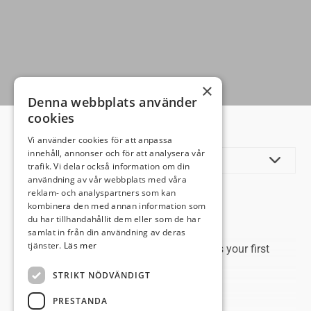
×
Denna webbplats använder
cookies
Vi använder cookies för att anpassa
innehåll, annonser och för att analysera vår
trafik. Vi delar också information om din
användning av vår webbplats med våra
reklam- och analyspartners som kan
Hej världen!
kombinera den med annan information som
du har tillhandahållit dem eller som de har
samlat in från din användning av deras
tjänster.
Läs mer
Welcome to
Gota Media Webbyrå
. This is your first
post. Edit or delete it, then start blogging!
STRIKT NÖDVÄNDIGT
PRESTANDA